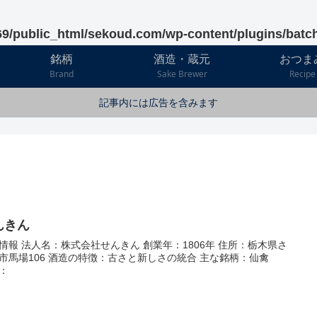
9/public_html/sekoud.com/wp-content/plugins/batc
銘柄
酒造・蔵元
おつま
Brand
Sake Brewer
Recipe
記事内には広告を含みます
んきん
情報 法人名：株式会社せんきん 創業年：1806年 住所：栃木県さ
市馬場106 酒造の特徴：古さと新しさの統合 主な銘柄：仙禽
L：