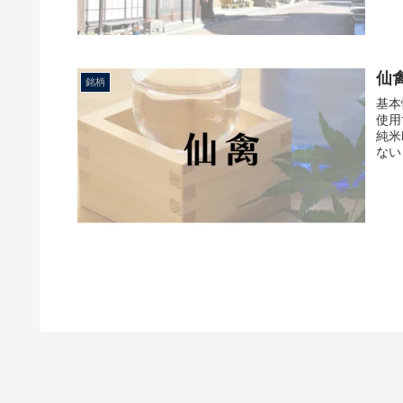
仙
銘柄
基本
使用
純米
ない