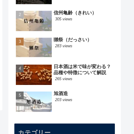
信州亀齢（きれい）
305 views
獺祭（だっさい）
283 views
日本酒は米で味が変わる？
品種や特徴について解説
265 views
旭酒造
203 views
カテゴリー