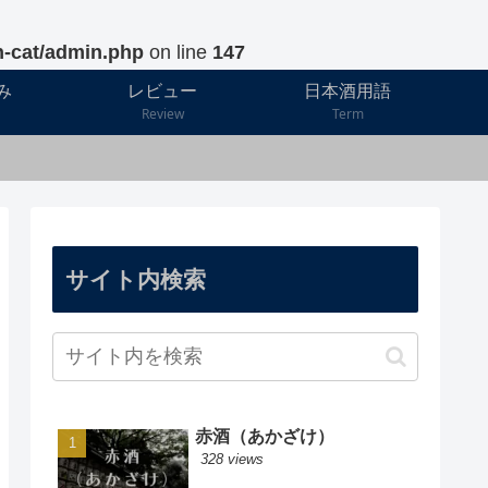
h-cat/admin.php
on line
147
み
レビュー
日本酒用語
Review
Term
サイト内検索
赤酒（あかざけ）
328 views