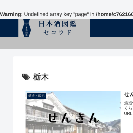
Warning
: Undefined array key "page" in
/home/c762166
栃木
せ
酒造・蔵元
酒造
くら
UR