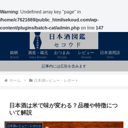
Warning
: Undefined array key "page" in
/home/c7621669/public_html/sekoud.com/wp-
content/plugins/batch-cat/admin.php
on line
147
銘柄
酒造・蔵元
おつまみ
レビュー
日本酒用語
Brand
Sake Brewer
Recipe
Review
Term
記事内には広告を含みます
ホーム
日本酒レビュー・レポート
日本酒は米で味が変わる？品種や特徴につ
いて解説
日本酒レビュー・レポート