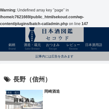
Warning
: Undefined array key "page" in
/home/c7621669/public_html/sekoud.com/wp-
content/plugins/batch-cat/admin.php
on line
147
銘柄
酒造・蔵元
おつまみ
レビュー
日本酒用語
Brand
Sake Brewer
Recipe
Review
Term
記事内には広告を含みます
長野（信州）
岡崎酒造
酒造・蔵元