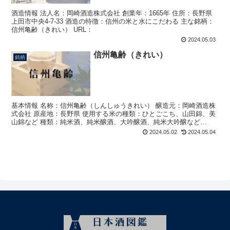
酒造情報 法人名：岡崎酒造株式会社 創業年：1665年 住所：長野県
上田市中央4-7-33 酒造の特徴：信州の米と水にこだわる 主な銘柄：
信州亀齢（きれい） URL：
2024.05.03
信州亀齢（きれい）
銘柄
基本情報 名称：信州亀齢（しんしゅうきれい） 醸造元：岡崎酒造株
式会社 原産地：長野県 使用する米の種類：ひとごこち、山田錦、美
山錦など 種類：純米酒、純米醸酒、大吟醸酒、純米大吟醸など
URL： こだわり 「信州亀齢（きれい）は、信州の米...
2024.05.02
2024.05.04