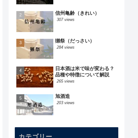
信州亀齢（きれい）
307 views
獺祭（だっさい）
284 views
日本酒は米で味が変わる？
品種や特徴について解説
265 views
旭酒造
203 views
カテゴリー