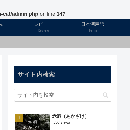
h-cat/admin.php
on line
147
み
レビュー
日本酒用語
Review
Term
サイト内検索
赤酒（あかざけ）
330 views